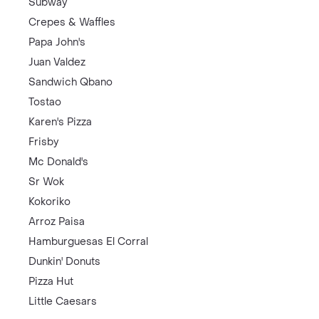
Subway
Crepes & Waffles
Papa John's
Juan Valdez
Sandwich Qbano
Tostao
Karen's Pizza
Frisby
Mc Donald's
Sr Wok
Kokoriko
Arroz Paisa
Hamburguesas El Corral
Dunkin' Donuts
Pizza Hut
Little Caesars