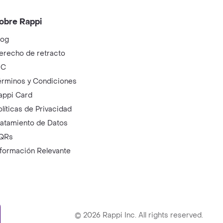
obre Rappi
log
erecho de retracto
IC
érminos y Condiciones
appi Card
olíticas de Privacidad
ratamiento de Datos
QRs
nformación Relevante
ry
©
2026
Rappi Inc. All rights reserved.