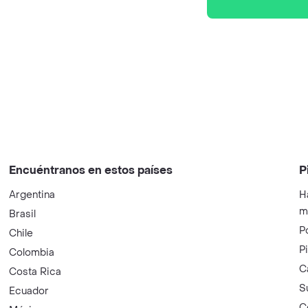
Encuéntranos en estos países
P
Argentina
H
m
Brasil
P
Chile
P
Colombia
C
Costa Rica
S
Ecuador
C