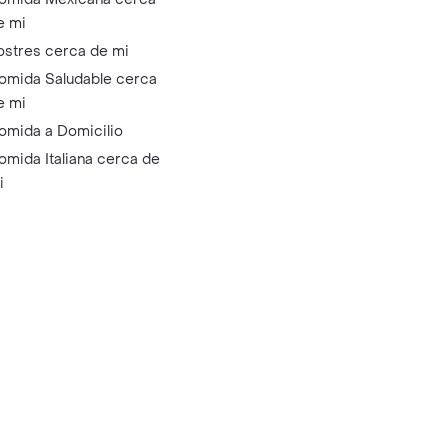
e mi
ostres cerca de mi
omida Saludable cerca
e mi
omida a Domicilio
omida Italiana cerca de
i