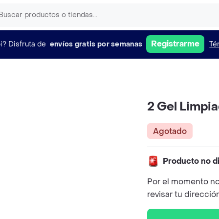
Registrarme
i?
Disfruta de
envíos gratis por semanas
Té
2 Gel Limpia
Agotado
Producto no d
Por el momento no
revisar tu direcció