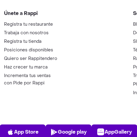
Únete a Rappi
S
Registra tu restaurante
B
Trabaja con nosotros
D
Registra tu tienda
S
Posiciones disponibles
T
Quiero ser Rappitendero
R
Haz crecer tu marca
P
Incrementa tus ventas
T
con Pide por Rappi
P
I
App Store
Play Store
AppGalle
App Store
Google play
AppGallery