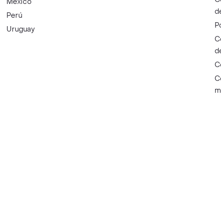
México
d
Perú
P
Uruguay
C
d
C
C
m