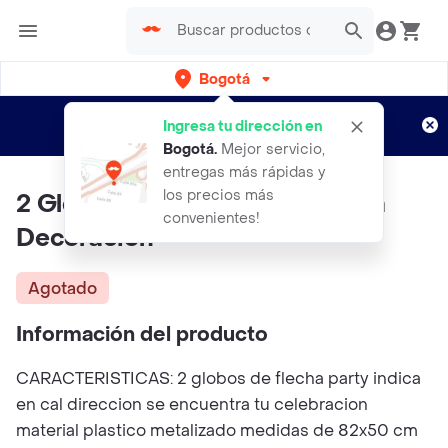
Bogotá
Regístrate
¿Nuevo en Rappi?
y disfruta de
Ingresa tu dirección en
envíos gratis por semanas
Aplican TyC
Bogotá
.
Mejor servicio,
entregas más rápidas y
los precios más
2 Globos De Flechas Party Para
convenientes!
Decoracion
Agotado
Información del producto
CARACTERISTICAS: 2 globos de flecha party indica
en cal direccion se encuentra tu celebracion
material plastico metalizado medidas de 82x50 cm