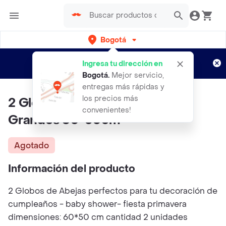
Bogotá
Regístrate
¿Nuevo en Rappi?
y disfruta de
Ingresa tu dirección en
envíos gratis por semanas
Aplican TyC
Bogotá
.
Mejor servicio,
entregas más rápidas y
los precios más
2 Globos En Forma De Abejas -
convenientes!
Grandes 60*50cm
Agotado
Información del producto
2 Globos de Abejas perfectos para tu decoración de
cumpleaños - baby shower- fiesta primavera
dimensiones: 60*50 cm cantidad 2 unidades