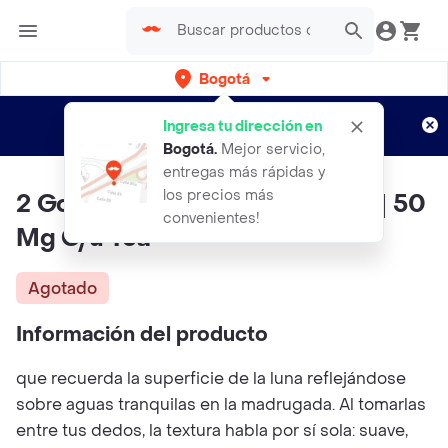
Bogotá
Regístrate
¿Nuevo en Rappi?
y disfruta de
Ingresa tu dirección en
envíos gratis por semanas
Aplican TyC
Bogotá
.
Mejor servicio,
entregas más rápidas y
los precios más
2 Gomitas Magicas Blue Moon | 50
convenientes!
Mg C/u Tca
Agotado
Información del producto
que recuerda la superficie de la luna reflejándose
sobre aguas tranquilas en la madrugada. Al tomarlas
entre tus dedos, la textura habla por sí sola: suave,