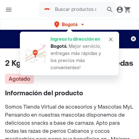
Bogotá
Regístrate
¿Nuevo en Rappi?
y disfruta de
Ingresa tu dirección en
envíos gratis por semanas
Aplican TyC
Bogotá
.
Mejor servicio,
entregas más rápidas y
los precios más
2 Kg De Cabanos+3kg De Monedas
convenientes!
Agotado
Información del producto
Somos Tienda Virtual de accesorios y Mascotas MyL
Pensando en nuestras mascotas disponemos de
deliciosos snacks a base de carnaza. Apto para
todas las razas de perros Cabanos y cocos