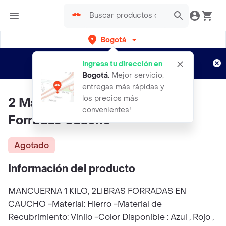
Bogotá
Regístrate
¿Nuevo en Rappi?
y disfruta de
Ingresa tu dirección en
envíos gratis por semanas
Aplican TyC
Bogotá
.
Mejor servicio,
entregas más rápidas y
los precios más
2 Mancuernas 1 Kilo 2libras
convenientes!
Forradas Caucho
Agotado
Información del producto
MANCUERNA 1 KILO, 2LIBRAS FORRADAS EN
CAUCHO -Material: Hierro -Material de
Recubrimiento: Vinilo -Color Disponible : Azul , Rojo ,