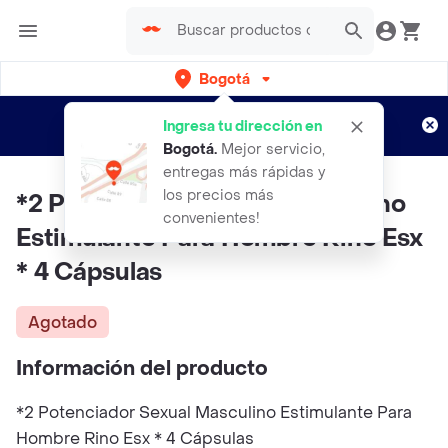
Bogotá
Regístrate
¿Nuevo en Rappi?
y disfruta de
Ingresa tu dirección en
envíos gratis por semanas
Aplican TyC
Bogotá
.
Mejor servicio,
entregas más rápidas y
los precios más
*2 Potenciador Sexual Masculino
convenientes!
Estimulante Para Hombre Rino Esx
* 4 Cápsulas
Agotado
Información del producto
*2 Potenciador Sexual Masculino Estimulante Para
Hombre Rino Esx * 4 Cápsulas