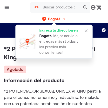
Bogotá
Regístrate
¿Nuevo en Rappi?
y disfruta de
Ingresa tu dirección en
envíos gratis por semanas
Aplican TyC
Bogotá
.
Mejor servicio,
entregas más rápidas y
los precios más
*2 Potenciador Sexual Unisex Vi
convenientes!
King
Agotado
Información del producto
*2 POTENCIADOR SEXUAL UNISEX VI KING pastilla
para el consumo femenino y másculino. formulado
con una patentada combinación de nutrientes