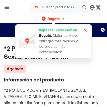
Bogotá
Regístrate
¿Nuevo en Rappi?
y disfruta de
Ingresa tu dirección en
envíos gratis por semanas
Aplican TyC
Bogotá
.
Mejor servicio,
entregas más rápidas y
los precios más
*2 Potenciador Y Estimulante
convenientes!
Sexual Vitafer-l *20 Ml
Agotado
Información del producto
*2 POTENCIADOR Y ESTIMULANTE SEXUAL
VITAFER-L *20 ML El VITAFER es un suplemento
alimenticio diseñado para combatir la disfunción y