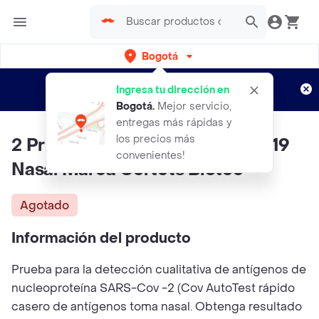
Bogotá
Regístrate
¿Nuevo en Rappi?
y disfruta de
Ingresa tu dirección en
envíos gratis por semanas
Aplican TyC
Bogotá
.
Mejor servicio,
entregas más rápidas y
los precios más
2 Pruebas De Antígeno Covid -19
convenientes!
Nasal Marca Certets Biotec
Agotado
Información del producto
Prueba para la detección cualitativa de antígenos de
nucleoproteína SARS-Cov -2 (Cov AutoTest rápido
casero de antígenos toma nasal. Obtenga resultado