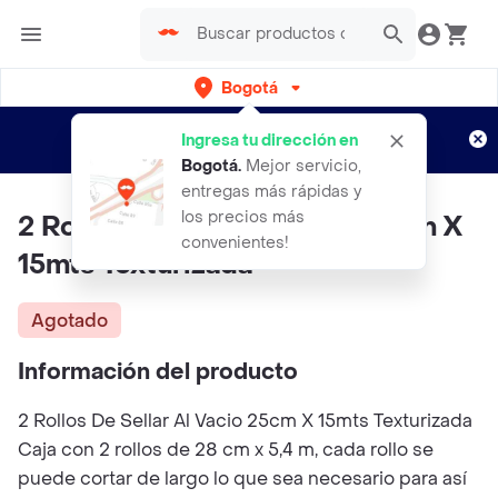
Bogotá
Regístrate
¿Nuevo en Rappi?
y disfruta de
Ingresa tu dirección en
envíos gratis por semanas
Aplican TyC
Bogotá
.
Mejor servicio,
entregas más rápidas y
los precios más
2 Rollos De Sellar Al Vacio 25cm X
convenientes!
15mts Texturizada
Agotado
Información del producto
2 Rollos De Sellar Al Vacio 25cm X 15mts Texturizada
Caja con 2 rollos de 28 cm x 5,4 m, cada rollo se
puede cortar de largo lo que sea necesario para así