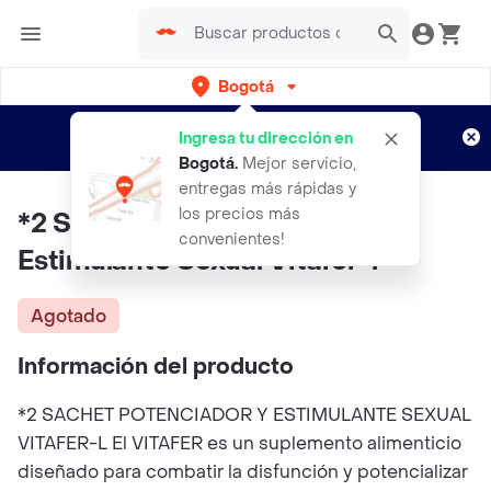
Bogotá
Regístrate
¿Nuevo en Rappi?
y disfruta de
Ingresa tu dirección en
envíos gratis por semanas
Aplican TyC
Bogotá
.
Mejor servicio,
entregas más rápidas y
los precios más
*2 Sachet Potenciador Y
convenientes!
Estimulante Sexual Vitafer-l
Agotado
Información del producto
*2 SACHET POTENCIADOR Y ESTIMULANTE SEXUAL
VITAFER-L El VITAFER es un suplemento alimenticio
diseñado para combatir la disfunción y potencializar