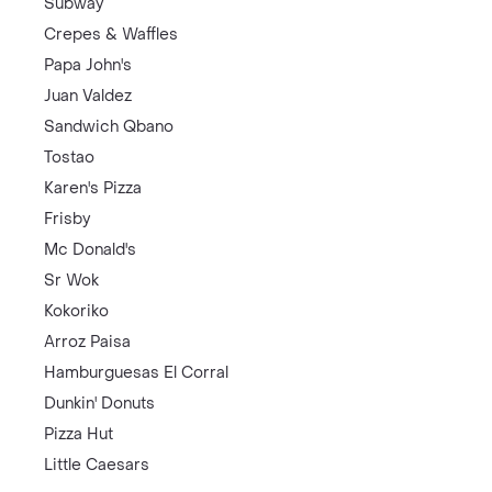
Subway
Crepes & Waffles
Papa John's
Juan Valdez
Sandwich Qbano
Tostao
Karen's Pizza
Frisby
Mc Donald's
Sr Wok
Kokoriko
Arroz Paisa
Hamburguesas El Corral
Dunkin' Donuts
Pizza Hut
Little Caesars