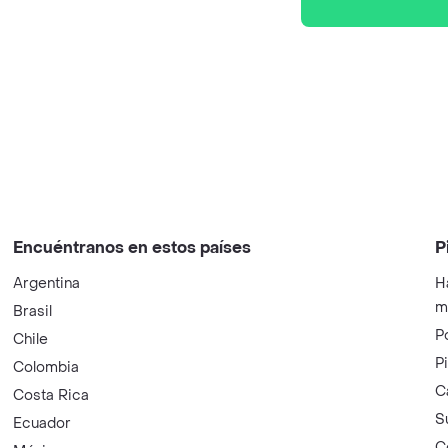
Encuéntranos en estos países
P
Argentina
H
m
Brasil
P
Chile
P
Colombia
C
Costa Rica
S
Ecuador
C