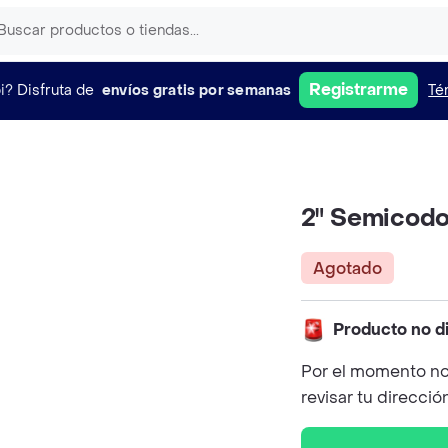
Registrarme
i?
Disfruta de
envíos gratis por semanas
Té
2" Semicodo
Agotado
Producto no d
Por el momento no
revisar tu direcció