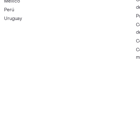
México
d
Perú
P
Uruguay
C
d
C
C
m