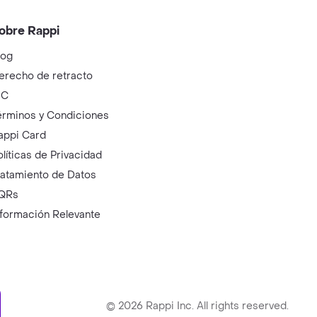
obre Rappi
log
erecho de retracto
IC
érminos y Condiciones
appi Card
olíticas de Privacidad
ratamiento de Datos
QRs
nformación Relevante
ry
©
2026
Rappi Inc. All rights reserved.