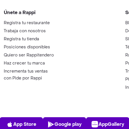
Únete a Rappi
S
Registra tu restaurante
B
Trabaja con nosotros
D
Registra tu tienda
S
Posiciones disponibles
T
Quiero ser Rappitendero
R
Haz crecer tu marca
P
Incrementa tus ventas
T
con Pide por Rappi
P
I
App Store
Play Store
AppGalle
App Store
Google play
AppGallery