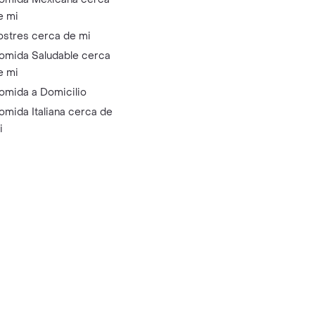
e mi
ostres cerca de mi
omida Saludable cerca
e mi
omida a Domicilio
omida Italiana cerca de
i