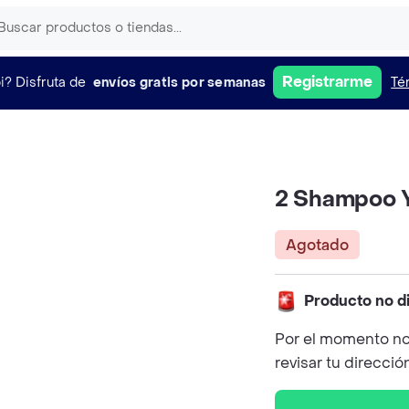
Registrarme
i?
Disfruta de
envíos gratis por semanas
Té
2 Shampoo Y 
Agotado
Producto no d
Por el momento no
revisar tu direcció