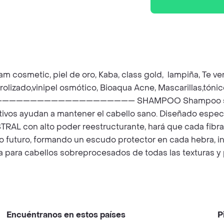
am cosmetic, piel de oro, Kaba, class gold, lampiña, Te ver
rolizado,vinipel osmótico, Bioaqua Acne, Mascarillas,tóni
————————— SHAMPOO Shampoo sin sal, fortalece
activos ayudan a mantener el cabello sano. Diseñado espec
on alto poder reestructurante, hará que cada fibra r
ño futuro, formando un escudo protector en cada hebra, i
a para cabellos sobreprocesados de todas las texturas y 
Encuéntranos en estos países
P