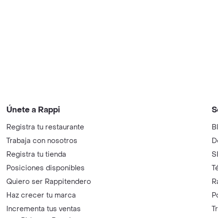
Únete a Rappi
S
Registra tu restaurante
B
Trabaja con nosotros
D
Registra tu tienda
S
Posiciones disponibles
T
Quiero ser Rappitendero
R
Haz crecer tu marca
P
Incrementa tus ventas
T