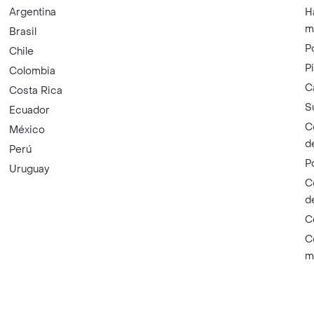
Argentina
H
m
Brasil
P
Chile
P
Colombia
C
Costa Rica
S
Ecuador
C
México
d
Perú
P
Uruguay
C
d
C
C
m