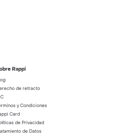
obre Rappi
log
erecho de retracto
IC
érminos y Condiciones
appi Card
olíticas de Privacidad
ratamiento de Datos