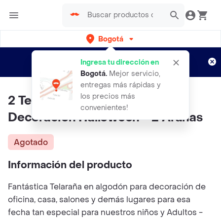
Bogotá
Regístrate
¿Nuevo en Rappi?
y disfruta de
Ingresa tu dirección en
envíos gratis por semanas
Aplican TyC
Bogotá
.
Mejor servicio,
entregas más rápidas y
los precios más
2 Telaraña En Algodon Blanco
convenientes!
Decoración Halloween + 2 Arañas
Agotado
Información del producto
Fantástica Telaraña en algodón para decoración de
oficina, casa, salones y demás lugares para esa
fecha tan especial para nuestros niños y Adultos -