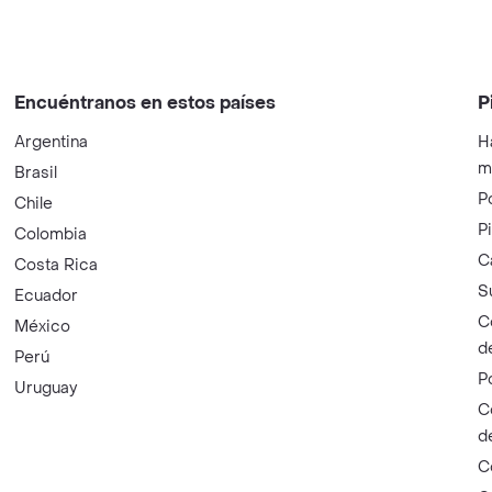
Encuéntranos en estos países
P
Argentina
H
m
Brasil
P
Chile
P
Colombia
C
Costa Rica
S
Ecuador
C
México
d
Perú
P
Uruguay
C
d
C