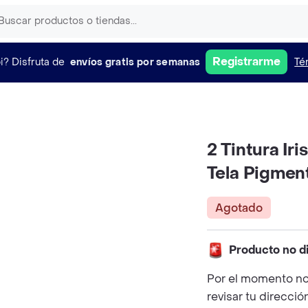
Registrarme
i?
Disfruta de
envíos gratis por semanas
Té
2 Tintura Ir
Tela Pigment
Agotado
Producto no d
Por el momento no
revisar tu direcció