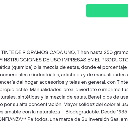
NTE DE 9 GRAMOS CADA UNO, Tiñen hasta 250 gramos de t
 ****INSTRUCCIONES DE USO IMPRESAS EN EL PRODUCTO*** 
 sintética (química) o la mezcla de estas, donde el porcent
s comerciales e industriales, artísticos y de manualidades
lencería del hogar, accesorios y telas en general, con Tinte
 propio estilo. Manualidades: crea, diviértete e imprime t
aturales, sintéticas y la mezcla de estas. Beneficios de usa
or su alta concentración. Mayor solidez del color al uso, l
 es amable con la naturaleza – Biodegradable. Desde 193
ANZA** Pa´todos, una marca de Su Inversión Sas, empre