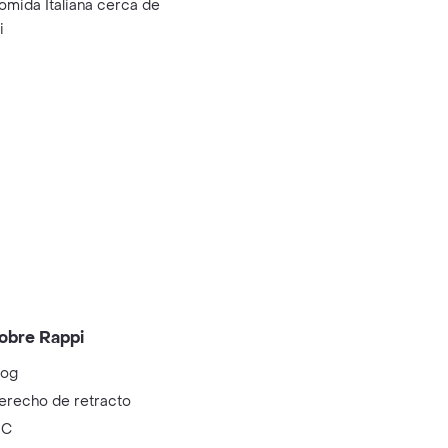
omida Italiana cerca de
i
obre Rappi
log
erecho de retracto
IC