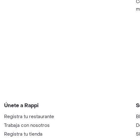
C
m
Únete a Rappi
S
Registra tu restaurante
B
Trabaja con nosotros
D
Registra tu tienda
S