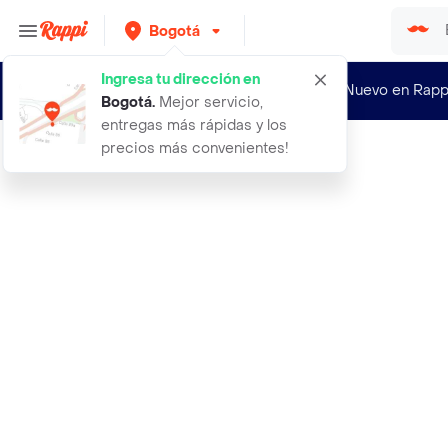
Bogotá
Ingresa tu dirección en
¿Nuevo en Rapp
Bogotá
.
Mejor servicio,
entregas más rápidas y los
precios más convenientes!
Rappi
2 tintura iris ropa color verde osc