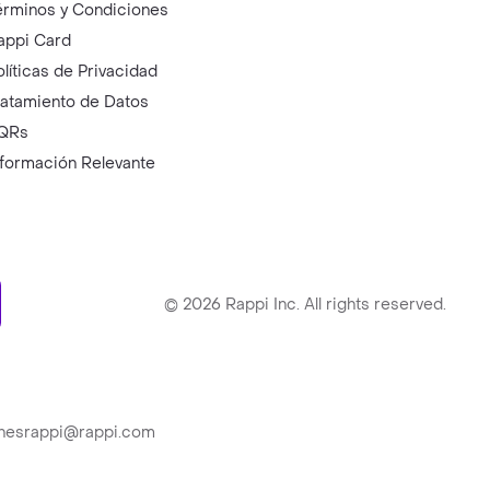
érminos y Condiciones
appi Card
olíticas de Privacidad
ratamiento de Datos
QRs
nformación Relevante
ry
©
2026
Rappi Inc. All rights reserved.
ionesrappi@rappi.com