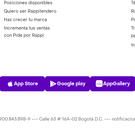
Posiciones disponibles
T
Quiero ser Rappitendero
R
Haz crecer tu marca
P
Incrementa tus ventas
T
con Pide por Rappi
P
I
App Store
Play Store
AppGalle
App Store
Google play
AppGallery
T 900.843.898-9 --- Calle 63 # 16A-02 Bogotá D.C. --- notificac