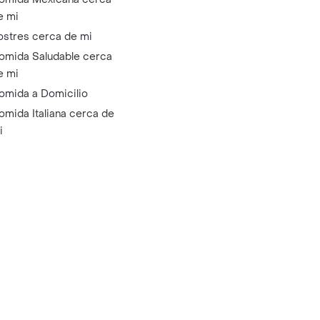
e mi
ostres cerca de mi
omida Saludable cerca
e mi
omida a Domicilio
omida Italiana cerca de
i