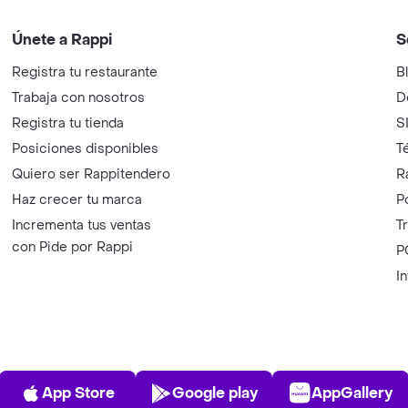
Únete a Rappi
S
Registra tu restaurante
B
Trabaja con nosotros
D
Registra tu tienda
S
Posiciones disponibles
T
Quiero ser Rappitendero
R
Haz crecer tu marca
P
Incrementa tus ventas
T
con Pide por Rappi
P
I
App Store
Play Store
AppGalle
App Store
Google play
AppGallery