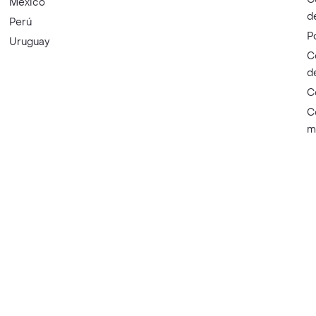
México
d
Perú
P
Uruguay
C
d
C
C
m