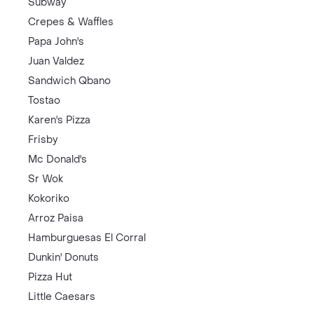
Subway
Crepes & Waffles
Papa John's
Juan Valdez
Sandwich Qbano
Tostao
Karen's Pizza
Frisby
Mc Donald's
Sr Wok
Kokoriko
Arroz Paisa
Hamburguesas El Corral
Dunkin' Donuts
Pizza Hut
Little Caesars