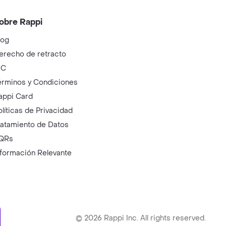
obre Rappi
log
erecho de retracto
IC
érminos y Condiciones
appi Card
olíticas de Privacidad
ratamiento de Datos
QRs
nformación Relevante
ry
©
2026
Rappi Inc. All rights reserved.