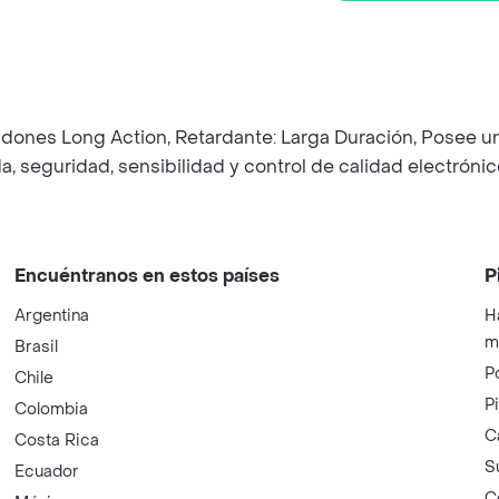
nes Long Action, Retardante: Larga Duración, Posee un l
, seguridad, sensibilidad y control de calidad electrón
Encuéntranos en estos países
P
Argentina
H
m
Brasil
P
Chile
P
Colombia
C
Costa Rica
S
Ecuador
C