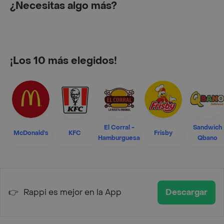
¿Necesitas algo más?
¡Los 10 más elegidos!
El Corral -
Sandwich
McDonald's
KFC
Frisby
Hamburguesa
Qbano
👉
Rappi es mejor en la App
Descargar