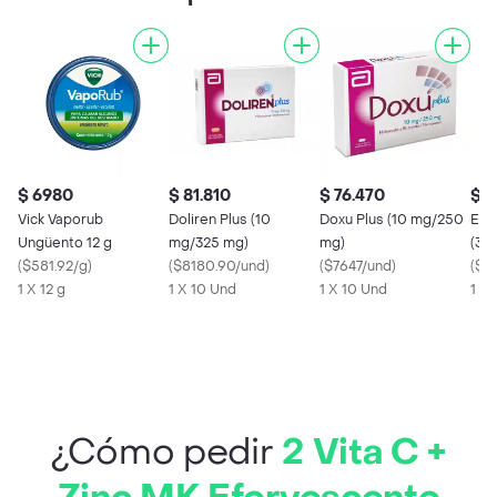
$ 6980
$ 81.810
$ 76.470
$ 9
Vick Vaporub
Doliren Plus (10
Doxu Plus (10 mg/250
Engy
Ungüento 12 g
mg/325 mg)
mg)
(30
(
$581.92/g
)
(
$8180.90/und
)
(
$7647/und
)
(
$18
1 X 12 g
1 X 10 Und
1 X 10 Und
1 X
¿Cómo pedir
2 Vita C +