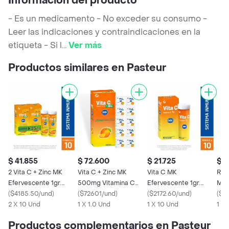
Información del producto
- Es un medicamento - No exceder su consumo -
Leer las indicaciones y contraindicaciones en la
etiqueta - Si l
...
Ver más
Productos similares en Pasteur
$ 41.855
$ 72.600
$ 21.725
$ 4
2 Vita C + Zinc MK
Vita C + Zinc MK
Vita C MK
Red
Efervescente 1gr.
500mg Vitamina C
Efervescente 1gr.
Mult
Vitamina C Mandarina
(
$4185.50/und
)
Masticable naranja
(
$72601/und
)
Vitamina C Naranja
(
$2172.60/und
)
Sab
(
$2
2 X 10 Und
1 X 1.0 Und
1 X 10 Und
1 X
Productos complementarios en Pasteur