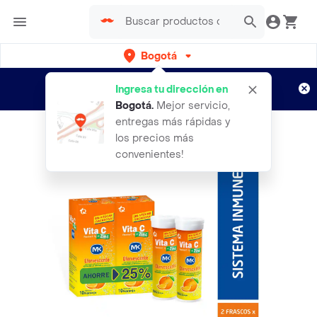
Bogotá
Regístrate
¿Nuevo en Rappi?
y disfruta de
Ingresa tu dirección en
envíos gratis por semanas
Aplican TyC
Bogotá
.
Mejor servicio,
entregas más rápidas y
los precios más
convenientes!