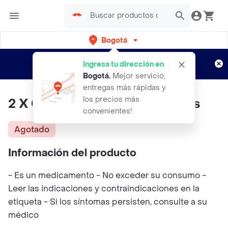
Bogotá
Regístrate
¿Nuevo en Rappi?
y disfruta de
Ingresa tu dirección en
envíos gratis por semanas
Aplican TyC
Bogotá
.
Mejor servicio,
entregas más rápidas y
los precios más
2 X Cla 1500 Mg Healhty Sports
convenientes!
Agotado
Información del producto
- Es un medicamento - No exceder su consumo -
Leer las indicaciones y contraindicaciones en la
etiqueta - Si los síntomas persisten, consulte a su
médico