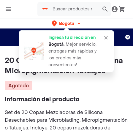
Bogotá
Regístrate
¿Nuevo en Rappi?
y disfruta de
Ingresa tu dirección en
envíos gratis por semanas
Aplican TyC
Bogotá
.
Mejor servicio,
entregas más rápidas y
los precios más
20 Copas Portapigmento Silicona
convenientes!
Micropigmentación Tatuajes
Agotado
Información del producto
Set de 20 Copas Mezcladoras de Silicona
Desechables para Microblading, Micropigmentación
o Tatuajes. Incluye: 20 copas mezcladoras de