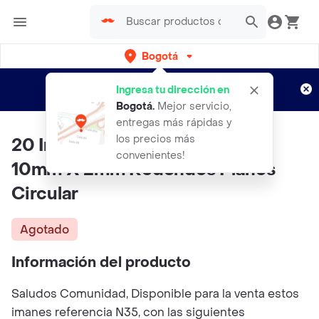
Bogotá
Regístrate
¿Nuevo en Rappi?
y disfruta de
Ingresa tu dirección en
envíos gratis por semanas
Aplican TyC
Bogotá
.
Mejor servicio,
entregas más rápidas y
los precios más
20 Imanes Iman Neodimio N35
convenientes!
10mm X 2mm Redondos Planos
Circular
Agotado
Información del producto
Saludos Comunidad, Disponible para la venta estos
imanes referencia N35, con las siguientes