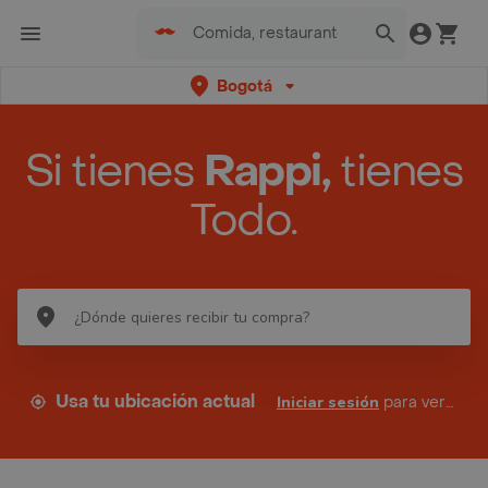
Bogotá
Si tienes
Rappi,
tienes
Todo.
Usa tu ubicación actual
Iniciar sesión
para ver tus direcciones