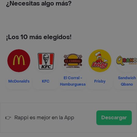
¿Necesitas algo más?
¡Los 10 más elegidos!
El Corral -
Sandwich
McDonald's
KFC
Frisby
Hamburguesa
Qbano
👉
Rappi es mejor en la App
Descargar