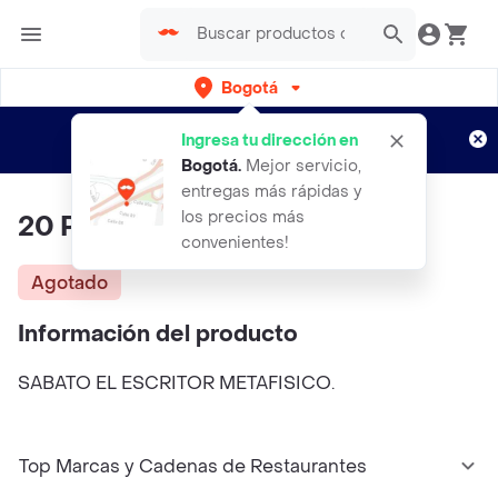
Bogotá
Regístrate
¿Nuevo en Rappi?
y disfruta de
Ingresa tu dirección en
envíos gratis por semanas
Aplican TyC
Bogotá
.
Mejor servicio,
entregas más rápidas y
los precios más
20 Paseos Grupales x 2 horas
convenientes!
Agotado
Información del producto
SABATO EL ESCRITOR METAFISICO.
Top Marcas y Cadenas de Restaurantes