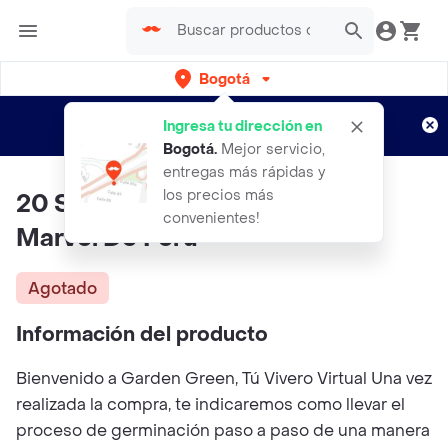
Bogotá
Regístrate
¿Nuevo en Rappi?
y disfruta de
Ingresa tu dirección en
envíos gratis por semanas
Aplican TyC
Bogotá
.
Mejor servicio,
entregas más rápidas y
los precios más
20 Semillas Orgánicas De Flor
convenientes!
Marvel De Perú
Agotado
Información del producto
Bienvenido a Garden Green, Tú Vivero Virtual Una vez
realizada la compra, te indicaremos como llevar el
proceso de germinación paso a paso de una manera