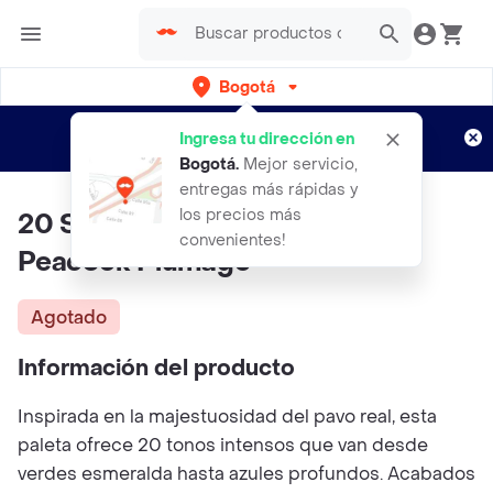
Bogotá
Regístrate
¿Nuevo en Rappi?
y disfruta de
Ingresa tu dirección en
envíos gratis por semanas
Aplican TyC
Bogotá
.
Mejor servicio,
entregas más rápidas y
los precios más
20 Shade Eyeshadow Palette -
convenientes!
Peacock Plumage
Agotado
Información del producto
Inspirada en la majestuosidad del pavo real, esta
paleta ofrece 20 tonos intensos que van desde
verdes esmeralda hasta azules profundos. Acabados