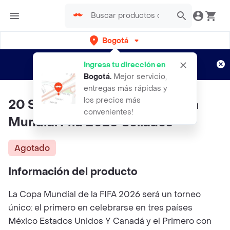
Bogotá
Regístrate
¿Nuevo en Rappi?
y disfruta de
Ingresa tu dirección en
envíos gratis por semanas
Aplican TyC
Bogotá
.
Mejor servicio,
entregas más rápidas y
los precios más
20 Sobres Panini Original Copa
convenientes!
Mundial Fifa 2026 Sellados
Agotado
Información del producto
La Copa Mundial de la FIFA 2026 será un torneo
único: el primero en celebrarse en tres países
México Estados Unidos Y Canadá y el Primero con