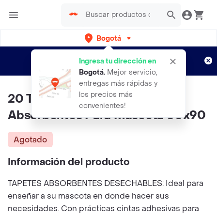
Bogotá
Regístrate
¿Nuevo en Rappi?
y disfruta de
Ingresa tu dirección en
envíos gratis por semanas
Aplican TyC
Bogotá
.
Mejor servicio,
entregas más rápidas y
los precios más
20 Tapetes Entrenamiento
convenientes!
Absorbentes Para Mascota 60x90
Agotado
Información del producto
TAPETES ABSORBENTES DESECHABLES: Ideal para
enseñar a su mascota en donde hacer sus
necesidades. Con prácticas cintas adhesivas para