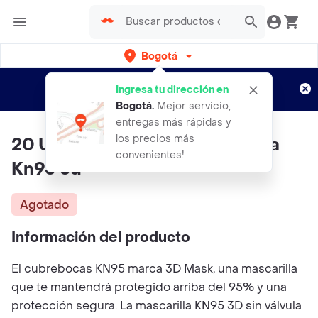
Bogotá
Regístrate
¿Nuevo en Rappi?
y disfruta de
Ingresa tu dirección en
envíos gratis por semanas
Aplican TyC
Bogotá
.
Mejor servicio,
entregas más rápidas y
los precios más
20 Und Detapabocas Mascarilla
convenientes!
Kn95 3d
Agotado
Información del producto
El cubrebocas KN95 marca 3D Mask, una mascarilla
que te mantendrá protegido arriba del 95% y una
protección segura. La mascarilla KN95 3D sin válvula