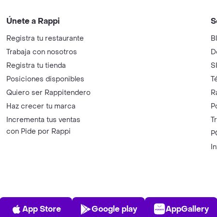
Únete a Rappi
S
Registra tu restaurante
B
Trabaja con nosotros
D
Registra tu tienda
S
Posiciones disponibles
T
Quiero ser Rappitendero
R
Haz crecer tu marca
P
Incrementa tus ventas
T
con Pide por Rappi
P
I
App Store
Play Store
AppGalle
App Store
Google play
AppGallery