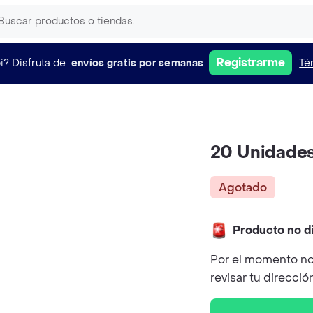
Registrarme
i?
Disfruta de
envíos gratis por semanas
Té
20 Unidades
Agotado
Producto no d
Por el momento no
revisar tu direcció