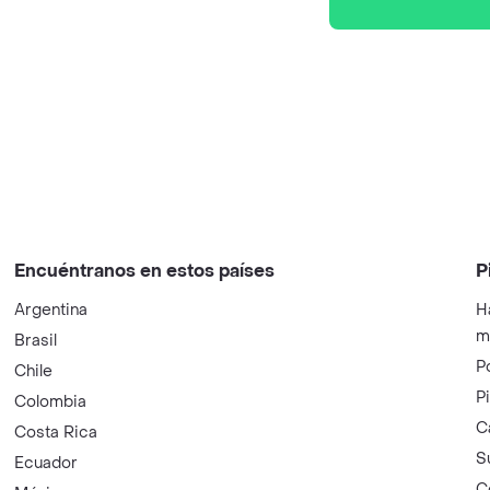
Encuéntranos en estos países
P
Argentina
H
m
Brasil
P
Chile
P
Colombia
C
Costa Rica
S
Ecuador
C