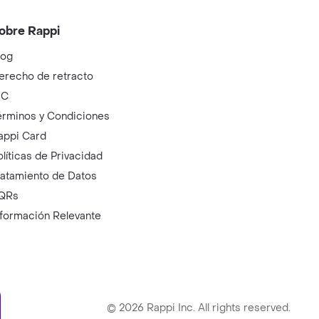
obre Rappi
log
erecho de retracto
IC
érminos y Condiciones
appi Card
olíticas de Privacidad
ratamiento de Datos
QRs
nformación Relevante
ry
©
2026
Rappi Inc. All rights reserved.