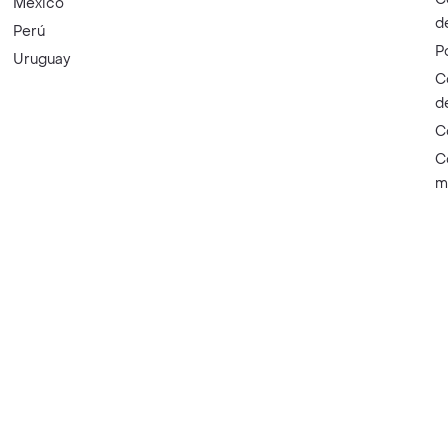
México
d
Perú
P
Uruguay
C
d
C
C
m