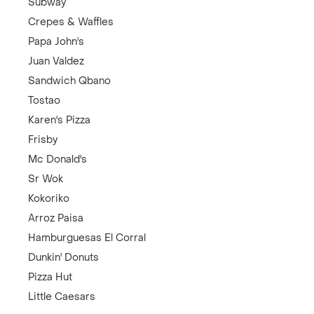
Subway
Crepes & Waffles
Papa John's
Juan Valdez
Sandwich Qbano
Tostao
Karen's Pizza
Frisby
Mc Donald's
Sr Wok
Kokoriko
Arroz Paisa
Hamburguesas El Corral
Dunkin' Donuts
Pizza Hut
Little Caesars