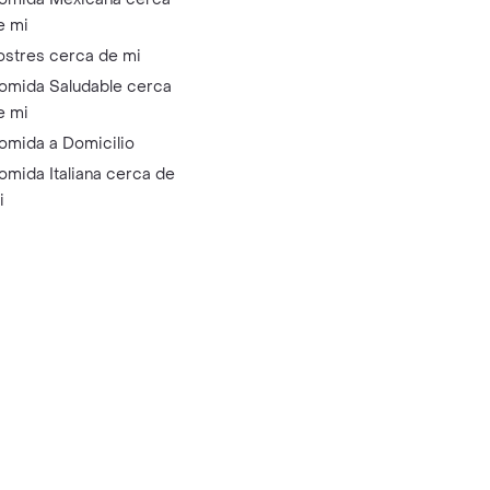
e mi
ostres cerca de mi
omida Saludable cerca
e mi
omida a Domicilio
omida Italiana cerca de
i