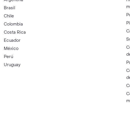
m
Brasil
P
Chile
P
Colombia
C
Costa Rica
S
Ecuador
C
México
d
Perú
P
Uruguay
C
d
C
C
m