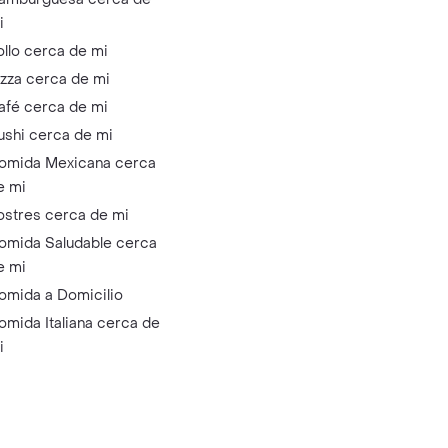
i
ollo cerca de mi
izza cerca de mi
afé cerca de mi
ushi cerca de mi
omida Mexicana cerca
e mi
ostres cerca de mi
omida Saludable cerca
e mi
omida a Domicilio
omida Italiana cerca de
i