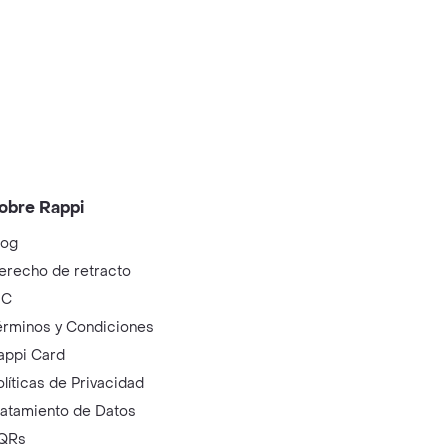
obre Rappi
log
erecho de retracto
IC
érminos y Condiciones
appi Card
olíticas de Privacidad
ratamiento de Datos
QRs