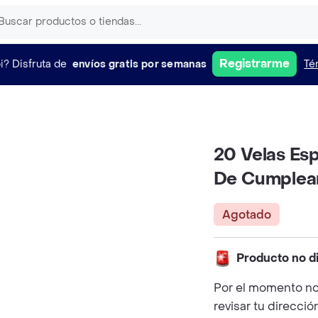
Registrarme
i?
Disfruta de
envíos gratis por semanas
Té
20 Velas Esp
De Cumplea
Agotado
Producto no d
Por el momento no
revisar tu direcció