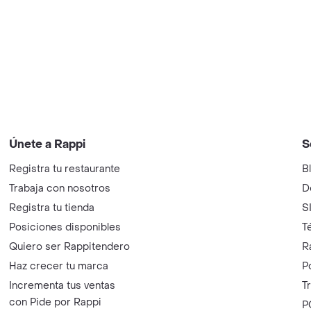
Únete a Rappi
S
Registra tu restaurante
B
Trabaja con nosotros
D
Registra tu tienda
S
Posiciones disponibles
T
Quiero ser Rappitendero
R
Haz crecer tu marca
P
Incrementa tus ventas
T
con Pide por Rappi
P