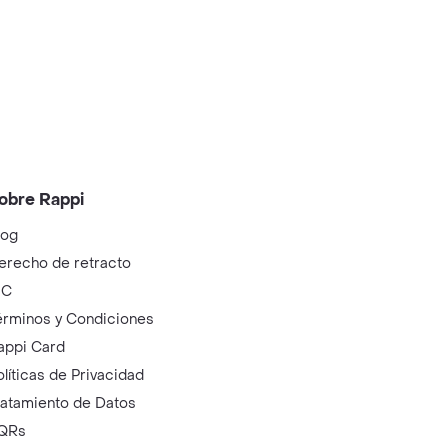
obre Rappi
log
erecho de retracto
IC
érminos y Condiciones
appi Card
olíticas de Privacidad
ratamiento de Datos
QRs