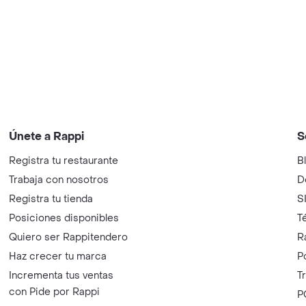
Únete a Rappi
S
Registra tu restaurante
B
Trabaja con nosotros
D
Registra tu tienda
S
Posiciones disponibles
T
Quiero ser Rappitendero
R
Haz crecer tu marca
P
Incrementa tus ventas
T
con Pide por Rappi
P