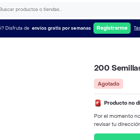
Registrarme
i?
Disfruta de
envíos gratis por semanas
Té
200 Semilla
Agotado
Producto no d
Por el momento no
revisar tu direcció