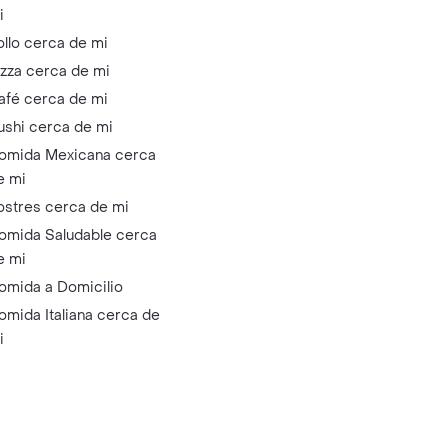
i
ollo cerca de mi
izza cerca de mi
afé cerca de mi
ushi cerca de mi
omida Mexicana cerca
e mi
ostres cerca de mi
omida Saludable cerca
e mi
omida a Domicilio
omida Italiana cerca de
i