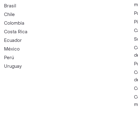
m
Brasil
P
Chile
P
Colombia
C
Costa Rica
S
Ecuador
C
México
d
Perú
P
Uruguay
C
d
C
C
m