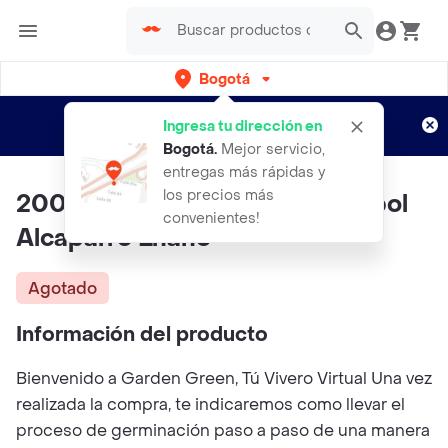
Bogotá
Regístrate
¿Nuevo en Rappi?
y disfruta de
Ingresa tu dirección en
envíos gratis por semanas
Aplican TyC
Bogotá
.
Mejor servicio,
entregas más rápidas y
los precios más
200 Semillas Orgánicas De Árbol
convenientes!
Alcaparro Enano
Agotado
Información del producto
Bienvenido a Garden Green, Tú Vivero Virtual Una vez
realizada la compra, te indicaremos como llevar el
proceso de germinación paso a paso de una manera