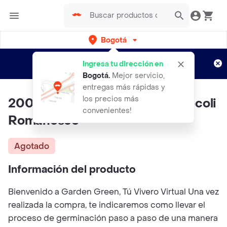
Bogotá
Regístrate
¿Nuevo en Rappi?
y disfruta de
Ingresa tu dirección en
envíos gratis por semanas
Aplican TyC
Bogotá
.
Mejor servicio,
entregas más rápidas y
los precios más
200 Semillas Orgánicas De Brócoli
convenientes!
Romanesco
Agotado
Información del producto
Bienvenido a Garden Green, Tú Vivero Virtual Una vez
realizada la compra, te indicaremos como llevar el
proceso de germinación paso a paso de una manera