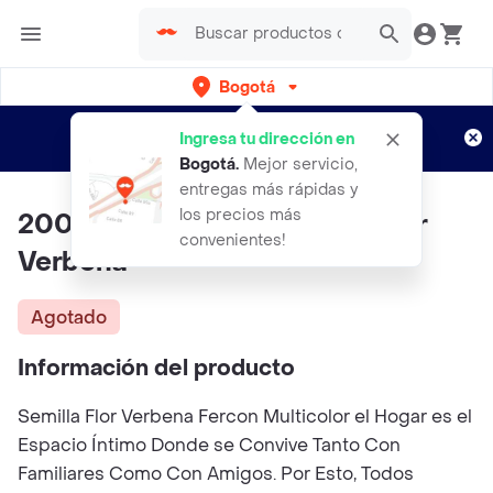
Bogotá
Regístrate
¿Nuevo en Rappi?
y disfruta de
Ingresa tu dirección en
envíos gratis por semanas
Aplican TyC
Bogotá
.
Mejor servicio,
entregas más rápidas y
los precios más
200 Semillas Orgánicas De Flor
convenientes!
Verbena
Agotado
Información del producto
Semilla Flor Verbena Fercon Multicolor el Hogar es el
Espacio Íntimo Donde se Convive Tanto Con
Familiares Como Con Amigos. Por Esto, Todos