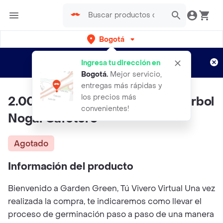
Bogotá
Regístrate
¿Nuevo en Rappi?
y disfruta de
Ingresa tu dirección en
envíos gratis por semanas
Aplican TyC
Bogotá
.
Mejor servicio,
entregas más rápidas y
los precios más
2.000 Semillas Orgánicas De Árbol
convenientes!
Nogal Cafetero
Agotado
Información del producto
Bienvenido a Garden Green, Tú Vivero Virtual Una vez
realizada la compra, te indicaremos como llevar el
proceso de germinación paso a paso de una manera