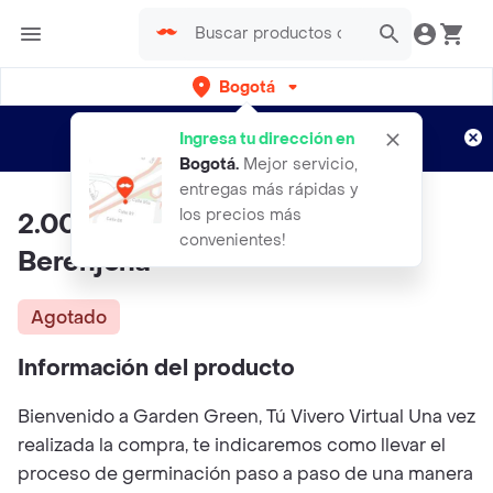
Bogotá
Regístrate
¿Nuevo en Rappi?
y disfruta de
Ingresa tu dirección en
envíos gratis por semanas
Aplican TyC
Bogotá
.
Mejor servicio,
entregas más rápidas y
los precios más
2.000 Semillas Orgánicas De
convenientes!
Berenjena
Agotado
Información del producto
Bienvenido a Garden Green, Tú Vivero Virtual Una vez
realizada la compra, te indicaremos como llevar el
proceso de germinación paso a paso de una manera