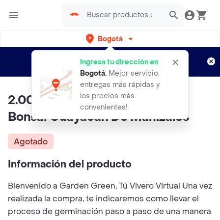
Bogotá
Regístrate
¿Nuevo en Rappi?
y disfruta de
Ingresa tu dirección en
envíos gratis por semanas
Aplican TyC
Bogotá
.
Mejor servicio,
entregas más rápidas y
los precios más
2.000 Semillas Orgánicas De
convenientes!
Bonsái Guayacán De Manizales
Agotado
Información del producto
Bienvenido a Garden Green, Tú Vivero Virtual Una vez
realizada la compra, te indicaremos como llevar el
proceso de germinación paso a paso de una manera