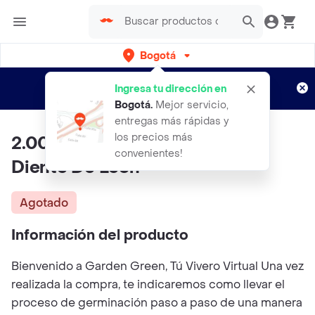
Bogotá
Regístrate
¿Nuevo en Rappi?
y disfruta de
Ingresa tu dirección en
envíos gratis por semanas
Aplican TyC
Bogotá
.
Mejor servicio,
entregas más rápidas y
los precios más
2.000 Semillas Orgánicas De
convenientes!
Diente De León
Agotado
Información del producto
Bienvenido a Garden Green, Tú Vivero Virtual Una vez
realizada la compra, te indicaremos como llevar el
proceso de germinación paso a paso de una manera