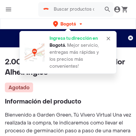
Bogotá
Regístrate
¿Nuevo en Rappi?
y disfruta de
Ingresa tu dirección en
envíos gratis por semanas
Aplican TyC
Bogotá
.
Mejor servicio,
entregas más rápidas y
los precios más
2.000 Semillas Orgánicas De Flor
convenientes!
Alhelí Inglés
Agotado
Información del producto
Bienvenido a Garden Green, Tú Vivero Virtual Una vez
realizada la compra, te indicaremos como llevar el
proceso de germinación paso a paso de una manera