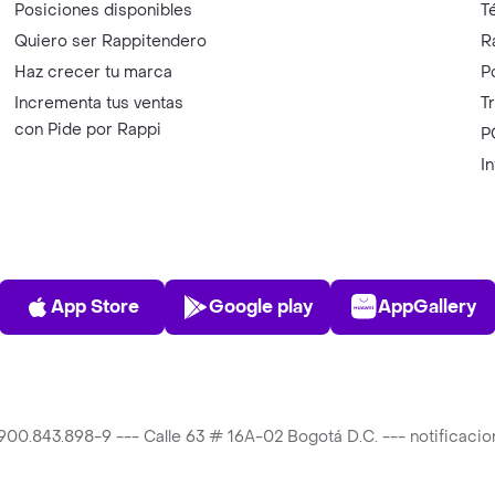
Posiciones disponibles
T
Quiero ser Rappitendero
R
Haz crecer tu marca
P
Incrementa tus ventas
T
con Pide por Rappi
P
I
App Store
Play Store
AppGalle
App Store
Google play
AppGallery
T 900.843.898-9 --- Calle 63 # 16A-02 Bogotá D.C. --- notificac