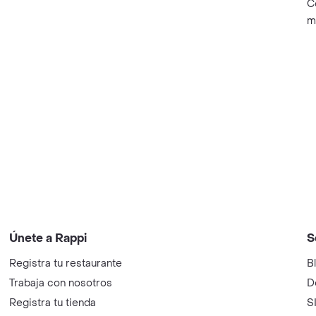
C
m
Únete a Rappi
S
Registra tu restaurante
B
Trabaja con nosotros
D
Registra tu tienda
S