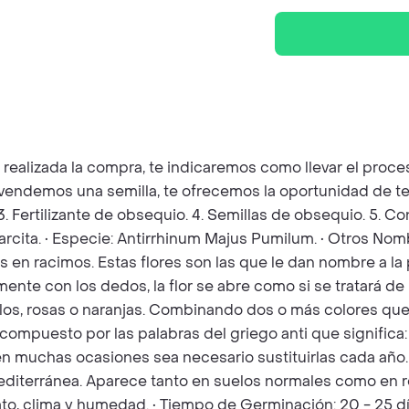
z realizada la compra, te indicaremos como llevar el pro
e vendemos una semilla, te ofrecemos la oportunidad de te
 3. Fertilizante de obsequio. 4. Semillas de obsequio. 5. 
rcita. • Especie: Antirrhinum Majus Pumilum. • Otros Nomb
as en racimos. Estas flores son las que le dan nombre a l
mente con los dedos, la flor se abre como si se tratará de
los, rosas o naranjas. Combinando dos o más colores que 
 compuesto por las palabras del griego anti que significa:
, en muchas ocasiones sea necesario sustituirlas cada año
iterránea. Aparece tanto en suelos normales como en roca
o, clima y humedad. • Tiempo de Germinación: 20 - 25 dí