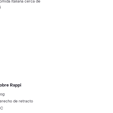
omida Italiana cerca de
i
obre Rappi
log
erecho de retracto
IC