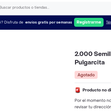
Registrarme
i?
Disfruta de
envíos gratis por semanas
Té
2.000 Semil
Pulgarcita
Agotado
Producto no d
Por el momento no
revisar tu direcció