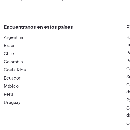
Encuéntranos en estos países
P
Argentina
H
m
Brasil
P
Chile
P
Colombia
C
Costa Rica
S
Ecuador
C
México
d
Perú
P
Uruguay
C
d
C