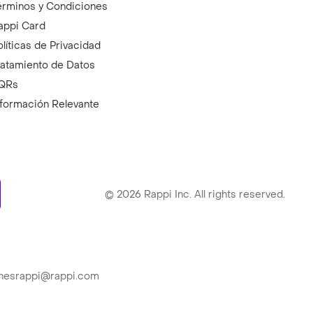
érminos y Condiciones
appi Card
olíticas de Privacidad
ratamiento de Datos
QRs
nformación Relevante
ry
©
2026
Rappi Inc. All rights reserved.
ionesrappi@rappi.com