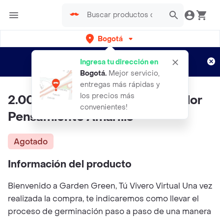
Bogotá
Regístrate
¿Nuevo en Rappi?
y disfruta de
Ingresa tu dirección en
envíos gratis por semanas
Aplican TyC
Bogotá
.
Mejor servicio,
entregas más rápidas y
los precios más
2.000 Semillas Orgánicas De Flor
convenientes!
Pensamiento Amarillo
Agotado
Información del producto
Bienvenido a Garden Green, Tú Vivero Virtual Una vez
realizada la compra, te indicaremos como llevar el
proceso de germinación paso a paso de una manera