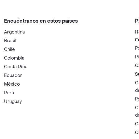
Encuéntranos en estos países
P
Argentina
H
m
Brasil
P
Chile
P
Colombia
C
Costa Rica
S
Ecuador
C
México
d
Perú
P
Uruguay
C
d
C
C