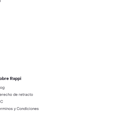
i
obre Rappi
log
erecho de retracto
IC
érminos y Condiciones