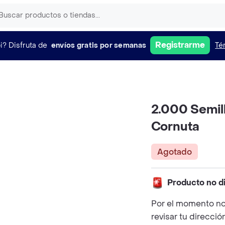
Registrarme
i?
Disfruta de
envíos gratis por semanas
Té
2.000 Semil
Cornuta
Agotado
Producto no d
Por el momento no
revisar tu direcció