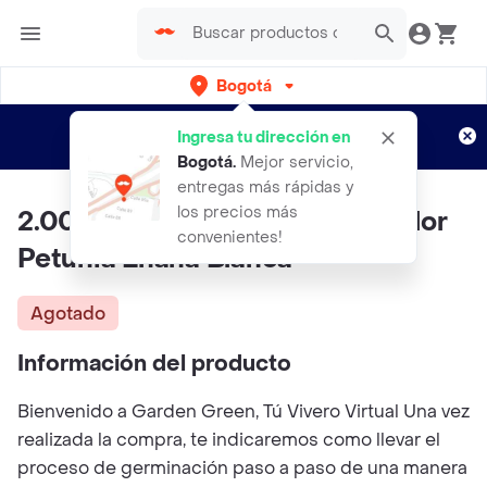
Bogotá
Regístrate
¿Nuevo en Rappi?
y disfruta de
Ingresa tu dirección en
envíos gratis por semanas
Aplican TyC
Bogotá
.
Mejor servicio,
entregas más rápidas y
los precios más
2.000 Semillas Orgánicas De Flor
convenientes!
Petunia Enana Blanca
Agotado
Información del producto
Bienvenido a Garden Green, Tú Vivero Virtual Una vez
realizada la compra, te indicaremos como llevar el
proceso de germinación paso a paso de una manera