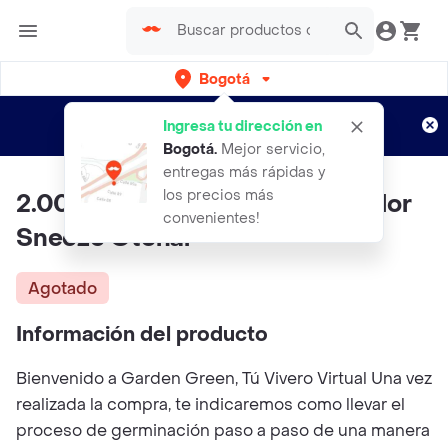
Bogotá
Regístrate
¿Nuevo en Rappi?
y disfruta de
Ingresa tu dirección en
envíos gratis por semanas
Aplican TyC
Bogotá
.
Mejor servicio,
entregas más rápidas y
los precios más
2.000 Semillas Orgánicas De Flor
convenientes!
Sneeze Otoñal
Agotado
Información del producto
Bienvenido a Garden Green, Tú Vivero Virtual Una vez
realizada la compra, te indicaremos como llevar el
proceso de germinación paso a paso de una manera