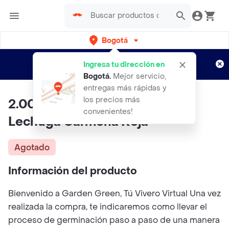
Bogotá
Regístrate
¿Nuevo en Rappi?
y disfruta de
Ingresa tu dirección en
envíos gratis por semanas
Aplican TyC
Bogotá
.
Mejor servicio,
entregas más rápidas y
los precios más
2.000 Semillas Orgánicas De
convenientes!
Lechuga Carmona Roja
Agotado
Información del producto
Bienvenido a Garden Green, Tú Vivero Virtual Una vez
realizada la compra, te indicaremos como llevar el
proceso de germinación paso a paso de una manera