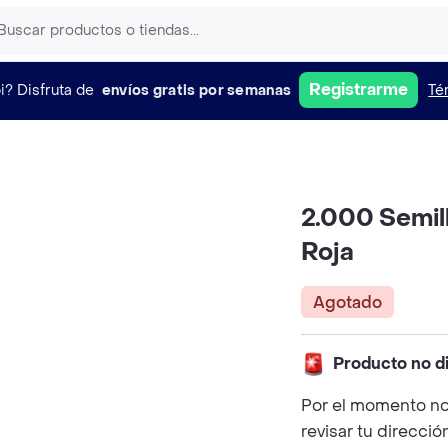
Registrarme
i?
Disfruta de
envíos gratis por semanas
Té
2.000 Semil
Roja
Agotado
Producto no d
Por el momento no
revisar tu direcció