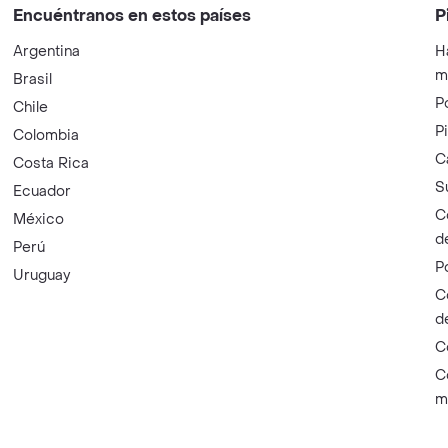
Encuéntranos en estos países
P
Argentina
H
m
Brasil
P
Chile
P
Colombia
C
Costa Rica
S
Ecuador
C
México
d
Perú
P
Uruguay
C
d
C
C
m