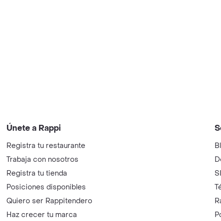
Únete a Rappi
S
Registra tu restaurante
B
Trabaja con nosotros
D
Registra tu tienda
S
Posiciones disponibles
T
Quiero ser Rappitendero
R
Haz crecer tu marca
P