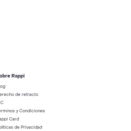
obre Rappi
log
erecho de retracto
IC
érminos y Condiciones
appi Card
olíticas de Privacidad