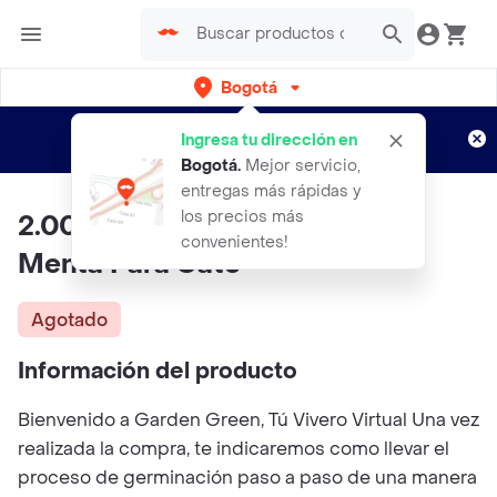
Bogotá
Regístrate
¿Nuevo en Rappi?
y disfruta de
Ingresa tu dirección en
envíos gratis por semanas
Aplican TyC
Bogotá
.
Mejor servicio,
entregas más rápidas y
los precios más
2.000 Semillas Orgánicas De
convenientes!
Menta Para Gato
Agotado
Información del producto
Bienvenido a Garden Green, Tú Vivero Virtual Una vez
realizada la compra, te indicaremos como llevar el
proceso de germinación paso a paso de una manera