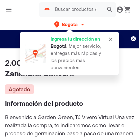
Bogotá
Regístrate
¿Nuevo en Rappi?
y disfruta de
Ingresa tu dirección en
envíos gratis por semanas
Aplican TyC
Bogotá
.
Mejor servicio,
entregas más rápidas y
los precios más
2.000 Semillas Orgánicas De
convenientes!
Zanahoria Danvers
Agotado
Información del producto
Bienvenido a Garden Green, Tú Vivero Virtual Una vez
realizada la compra, te indicaremos como llevar el
proceso de germinación paso a paso de una manera