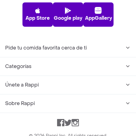
App Store
Google play
AppGallery
Pide tu comida favorita cerca de ti
Categorías
Únete a Rappi
Sobre Rappi
Facebook
Twitter
Instagram
©
2026
Rappi Inc. All rights reserved.